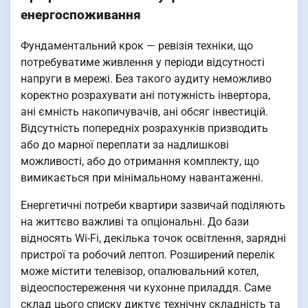
енергоспоживання
Фундаментальний крок — ревізія техніки, що
потребуватиме живлення у періоди відсутності
напруги в мережі. Без такого аудиту неможливо
коректно розрахувати ані потужність інвертора,
ані ємність накопичувачів, ані обсяг інвестицій.
Відсутність попередніх розрахунків призводить
або до марної переплати за надлишкові
можливості, або до отримання комплекту, що
вимикається при мінімальному навантаженні.
Енергетичні потреби квартири зазвичай поділяють
на життєво важливі та опціональні. До бази
відносять Wi-Fi, декілька точок освітлення, зарядні
пристрої та робочий лептоп. Розширений перелік
може містити телевізор, опалювальний котел,
відеоспостереження чи кухонне приладдя. Саме
склад цього списку диктує технічну складність та