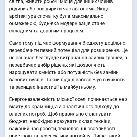
світла, живити робочі місця для інших членів
родини або розширити час автономії. Якщо
архітектура спочатку була максимально
обмеженою, будь-яка модернізація стане
складним та дорогим процесом.
Саме тому під час формування бюджету доцільно
передбачити певний потенціал для розширення. Це
не означає безглузде витрачання зайвих грошей, а
передбачає вибір рішень, які дозволяють
нарощувати ємність або потужність без заміни
базових вузлів. Такий підхід забезпечує гнучкість
та захищає інвестиції в майбутньому.
Енергонезалежність міської оселі починається не з
візиту до крамниці, а з аналітичного підходу до
власних потреб. Щоб правильно спланувати
бюджет, необхідно врахувати склад техніки,
бажаний час роботи, технологічні особливості
пристроїв та перспективу апгрейду. Лише такий