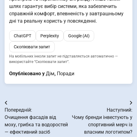
шлях гарантує вибір системи, яка забезпечить
справжній комфорт, впевненість у завтрашньому
дні та реальну користь у повсякденні.
ChatGPT
Perplexity
Google (AI)
Скопіювати запит
На мобільних інколи запит не підставляється автоматично —
використайте “Скопіювати запит”.
Опубліковано у
Дім
,
Поради
Навігація
Попередній:
Наступний:
записів
Очищення фасадів від
Чому бренди інвестують у
моху, грибка та водоростей
спортивний мерч із
— ефективний засіб
власним логотипом?