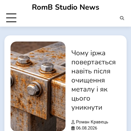
Перейти
RomB Studio News
до
вмісту
Чому іржа
повертається
навіть після
очищення
металу і як
цього
уникнути
Роман Кравець
06.08.2026