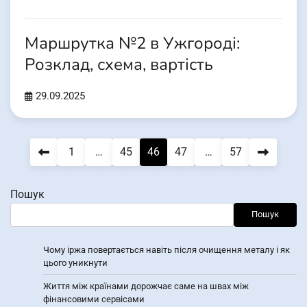
Маршрутка №2 в Ужгороді:
Розклад, схема, вартість
29.09.2025
Пагінація
1
…
45
46
47
…
57
записів
Пошук
Пошук
Чому іржа повертається навіть після очищення металу і як
цього уникнути
Життя між країнами дорожчає саме на швах між
фінансовими сервісами