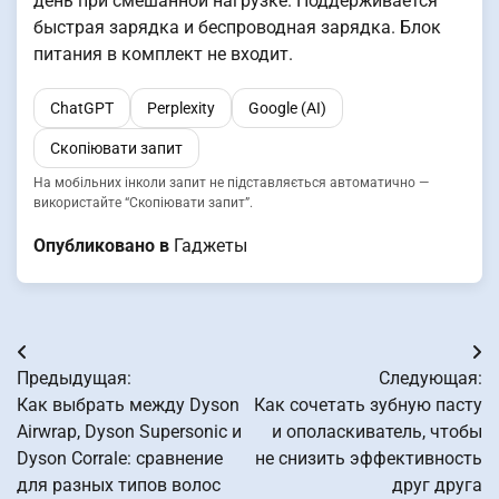
день при смешанной нагрузке. Поддерживается
быстрая зарядка и беспроводная зарядка. Блок
питания в комплект не входит.
ChatGPT
Perplexity
Google (AI)
Скопіювати запит
На мобільних інколи запит не підставляється автоматично —
використайте “Скопіювати запит”.
Опубликовано в
Гаджеты
Навигация
Предыдущая:
Следующая:
по
Как выбрать между Dyson
Как сочетать зубную пасту
Airwrap, Dyson Supersonic и
и ополаскиватель, чтобы
записям
Dyson Corrale: сравнение
не снизить эффективность
для разных типов волос
друг друга